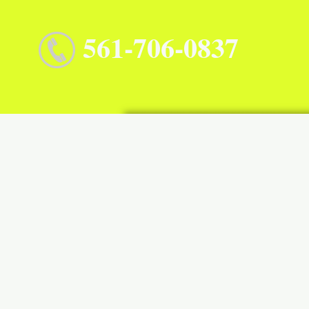
561-
7
06-0837